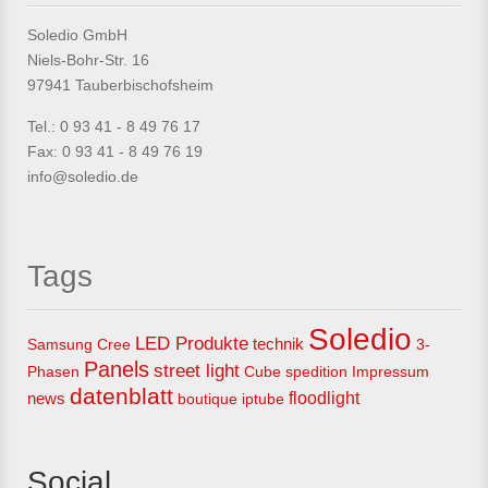
Soledio GmbH
Niels-Bohr-Str. 16
97941 Tauberbischofsheim
Tel.: 0 93 41 - 8 49 76 17
Fax: 0 93 41 - 8 49 76 19
info@soledio.de
Tags
Soledio
LED Produkte
technik
Samsung
Cree
3-
Panels
street light
Phasen
Cube
spedition
Impressum
datenblatt
news
floodlight
boutique
iptube
Social