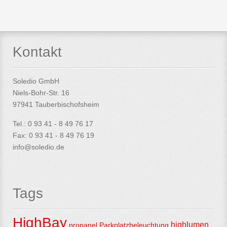
Kontakt
Soledio GmbH
Niels-Bohr-Str. 16
97941 Tauberbischofsheim
Tel.: 0 93 41 - 8 49 76 17
Fax: 0 93 41 - 8 49 76 19
info@soledio.de
Tags
HighBay
highlumen
propanel
Parkplatzbeleuchtung