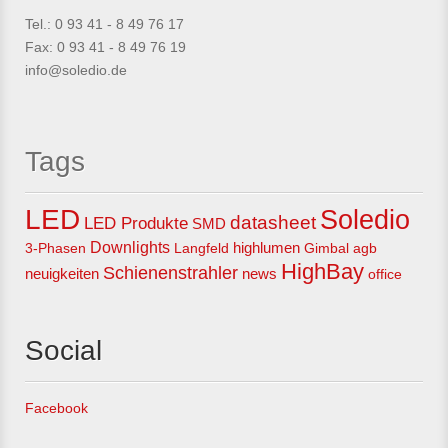
Tel.: 0 93 41 - 8 49 76 17
Fax: 0 93 41 - 8 49 76 19
info@soledio.de
Tags
LED
Soledio
datasheet
LED Produkte
SMD
Downlights
3-Phasen
Langfeld
highlumen
Gimbal
agb
HighBay
Schienenstrahler
neuigkeiten
news
office
Social
Facebook