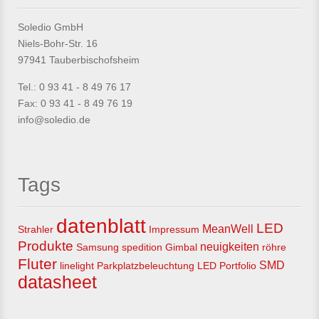
Soledio GmbH
Niels-Bohr-Str. 16
97941 Tauberbischofsheim
Tel.: 0 93 41 - 8 49 76 17
Fax: 0 93 41 - 8 49 76 19
info@soledio.de
Tags
datenblatt
LED
MeanWell
Strahler
Impressum
Produkte
neuigkeiten
Samsung
spedition
Gimbal
röhre
Fluter
SMD
linelight
Parkplatzbeleuchtung
LED Portfolio
datasheet