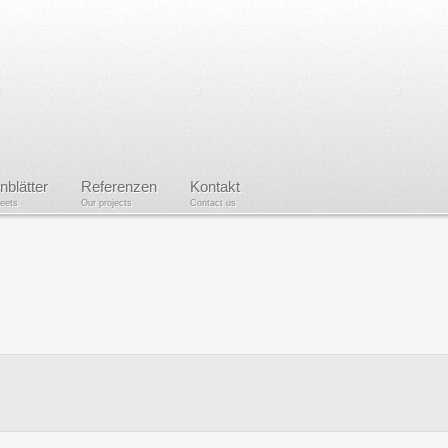
nblätter
Referenzen
Kontakt
heets
Our projects
Contact us