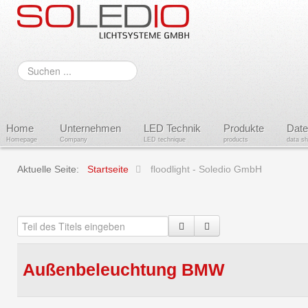
Suchen
...
Home
Unternehmen
LED Technik
Produkte
Date
Homepage
Company
LED technique
products
data s
Aktuelle Seite:
Startseite
floodlight - Soledio GmbH
Außenbeleuchtung BMW